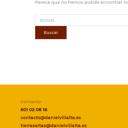
Parece que no hemos podido encontrar l
Contacto:
601 02 08 16
contacto@danielvillalta.es
tierrasaltas@danielvillalta.es