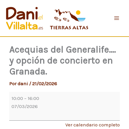
Ir
Acequias
al
del
contenido
Generalife....
y
opción
de
Acequias del Generalife....
concierto
y opción de concierto en
en
Granada.
Granada.
Por
dani
/
21/02/2026
10:00
–
16:00
07/03/2026
Ver calendario completo