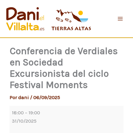
Ir
Conferencia
al
de
contenido
Verdiales
en
Sociedad
Excursionista
Conferencia de Verdiales
del
en Sociedad
ciclo
Festival
Excursionista del ciclo
Moments
Festival Moments
Por
dani
/
06/09/2025
18:00
–
19:00
31/10/2025