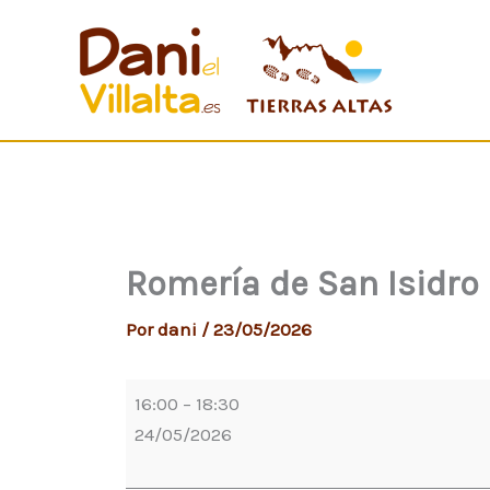
Ir
Romería
al
de
contenido
San
Isidro
de
Comares
con
la
Panda
Romería de San Isidro
de
Verdiales
Por
dani
/
23/05/2026
Arroyo
Conca
16:00
–
18:30
24/05/2026