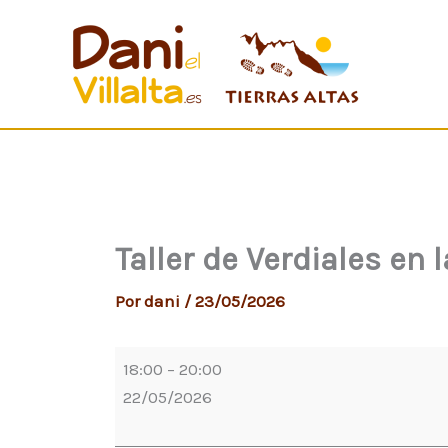
Ir
Taller
al
de
contenido
Verdiales
en
la
Escuela
de
Música
"Carlos
Taller de Verdiales en
Álvarez"
de
Por
dani
/
23/05/2026
Cártama
18:00
–
20:00
22/05/2026