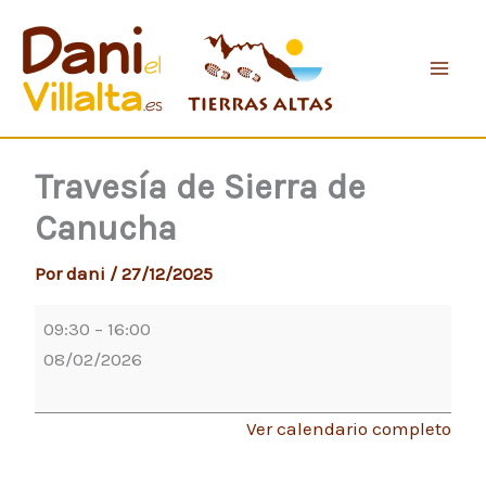
Ir
Travesía
al
de
contenido
Sierra
de
Canucha
Travesía de Sierra de
Canucha
Por
dani
/
27/12/2025
09:30
–
16:00
08/02/2026
Ver calendario completo