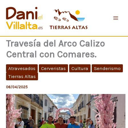
Ir
al
contenido
Travesía del Arco Calizo
Central con Comares.
Atravesados
Cerveristas
Cultura
Senderismo
Tierras Altas
06/04/2025